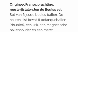
Origineel Franse, prachtige,
roestvrijstalen Jeu de Boules set
Set van 6 jeude boules ballen. De
houten kist bevat 6 petanqueballen
(doublet), een krik, een magnetische
ballenhouder en een meter
Etui met rits om alles in op te
bergen
Afmetingen
28x19x9