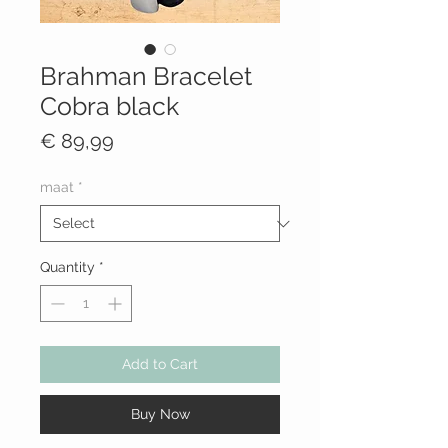
Brahman Bracelet
Cobra black
Price
€ 89,99
maat
*
Quantity
*
Add to Cart
Buy Now