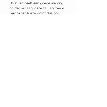
Douchen heeft een goede werking
op de waxlaag, deze zal langzaam
verdwijnen (deze wordt dus nog
soepeler), waardoor de armband
meer naar de pols gaat vormen. Je
krijgt dus echt je eigen slang om je
pols.
Kleur touw: Groen
Breedte: 10mm
Kleurslot: Mat Zwart
Slotmateriaal: roestvrij staal van
mariene kwaliteit
Kleur leer: Zwart