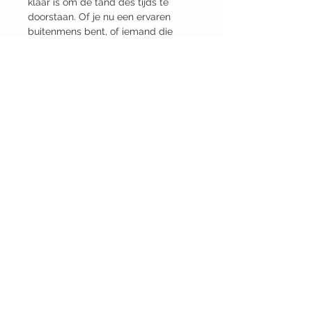
klaar is om de tand des tijds te
doorstaan. Of je nu een ervaren
buitenmens bent, of iemand die
gewoon een betrouwbaar en
kwalitatief zakmes wil, dit walnoot-
en damascus-stalen mes is de
perfecte combinatie van vorm en
functie.
Details
• Gemaakt in Verenigde Staten
• Gewicht: 184,2 g (6,5 oz)