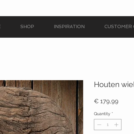
E
SHOP
INSPIRATION
CUSTOMER 
Houten wie
Price
€ 179,99
Quantity
*