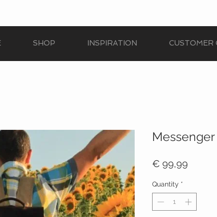
E
SHOP
INSPIRATION
CUSTOMER 
Messenger 
Price
€ 99,99
Quantity
*